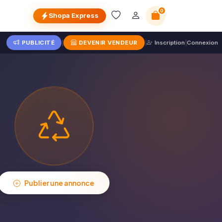
0
Shopa Express
PUBLICITÉ
|
DEVENIR VENDEUR
|
Inscription
|
Connexion
Publier une annonce