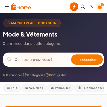
0
MARKETPLACE OCCASION
Mode & Vêtements
0 annonce dans cette categorie
Rechercher
0 annonces
18 categories
100% gratuit
Tout
Véhicules
Immobilier
Téléphones & Tab