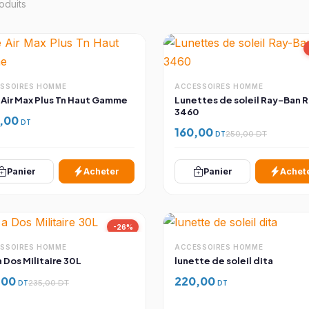
oduits
SSOIRES HOMME
ACCESSOIRES HOMME
Nike Air Max Plus Tn Haut Gamme
Lunettes de soleil Ray-Ban 
3460
,00
DT
160,00
DT
250,00 DT
Panier
Acheter
Panier
Achet
-26%
SSOIRES HOMME
ACCESSOIRES HOMME
a Dos Militaire 30L
lunette de soleil dita
,00
220,00
DT
235,00 DT
DT