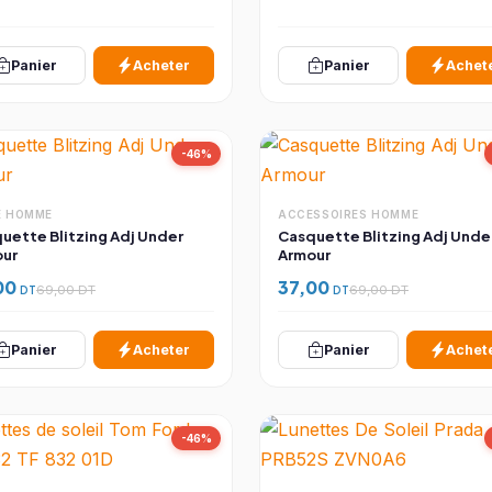
Panier
Acheter
Panier
Achet
-46%
 HOMME
ACCESSOIRES HOMME
uette Blitzing Adj Under
Casquette Blitzing Adj Unde
ur
Armour
00
37,00
DT
69,00 DT
DT
69,00 DT
Panier
Acheter
Panier
Achet
-46%