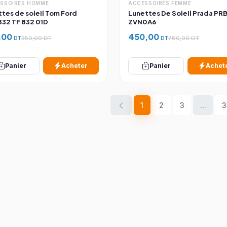
SSOIRES HOMME
ACCESSOIRES FEMME
ttes de soleil Tom Ford
Lunettes De Soleil Prada PR
32 TF 832 01D
ZVN0A6
,00
450,00
DT
350,00 DT
DT
780,00 DT
Panier
Acheter
Panier
Achet
1
2
3
...
3