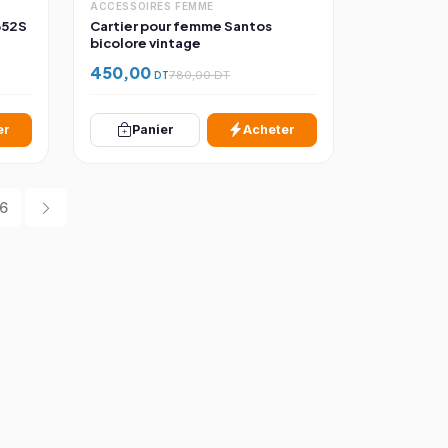
ACCESSOIRES FEMME
B52S
Cartier pour femme Santos
bicolore vintage
450,00
DT
780,00 DT
er
Panier
Acheter
6