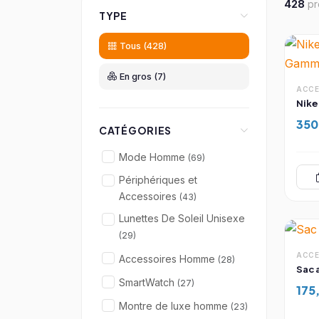
428
pr
TYPE
Tous (428)
En gros (7)
ACCE
350
CATÉGORIES
Mode Homme
(69)
Périphériques et
Accessoires
(43)
Lunettes De Soleil Unisexe
(29)
ACCE
Accessoires Homme
(28)
Sac 
SmartWatch
(27)
175
Montre de luxe homme
(23)