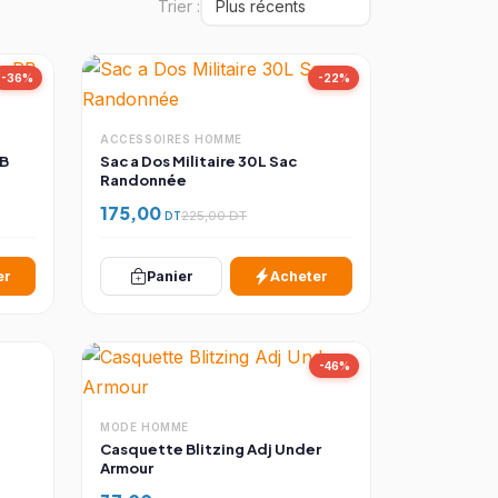
Trier :
-36%
-22%
ACCESSOIRES HOMME
RB
Sac a Dos Militaire 30L Sac
Randonnée
175,00
DT
225,00 DT
er
Panier
Acheter
-46%
MODE HOMME
Casquette Blitzing Adj Under
Armour