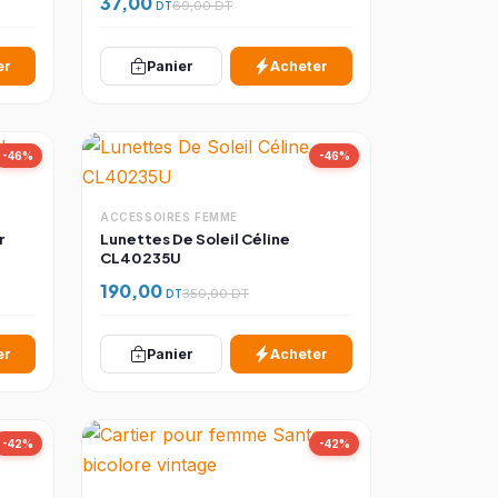
37,00
DT
69,00 DT
er
Panier
Acheter
-46%
-46%
ACCESSOIRES FEMME
r
Lunettes De Soleil Céline
CL40235U
190,00
DT
350,00 DT
er
Panier
Acheter
-42%
-42%