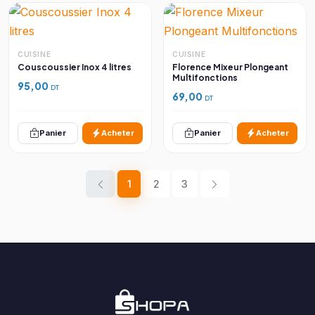
CUISINE
CUISINE
Couscoussier Inox 4 litres
Florence Mixeur Plongeant
Multifonctions
95,00
DT
69,00
DT
Panier
Acheter
Panier
Acheter
1
2
3