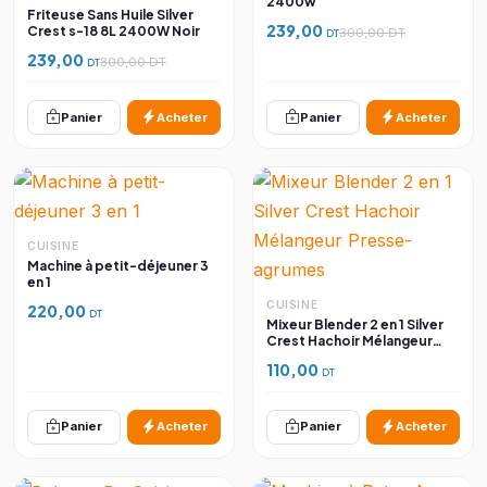
2400w
Friteuse Sans Huile Silver
239,00
Crest s-18 8L 2400W Noir
300,00 DT
DT
239,00
300,00 DT
DT
Panier
Acheter
Panier
Acheter
CUISINE
Machine à petit-déjeuner 3
en 1
CUISINE
220,00
DT
Mixeur Blender 2 en 1 Silver
Crest Hachoir Mélangeur
Presse-agrumes
110,00
DT
Panier
Acheter
Panier
Acheter