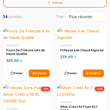
Filtres
34
produits
Trier :
CUISINE
CUISINE
Fours De Friteuse à Air de
Friteuse à air Chaud Aigostar
Haute Qualité
239,00
DT
369,00
DT
Panier
Acheter
Panier
Acheter
-20%
-20%
CUISINE
Silver Crest Air Fryer 8 Lt
CUISINE