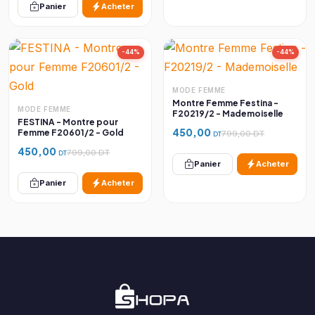
Panier
Acheter
-44%
-44%
MODE FEMME
Montre Femme Festina -
MODE FEMME
F20219/2 - Mademoiselle
FESTINA - Montre pour
450,00
Femme F20601/2 - Gold
799,00 DT
DT
450,00
799,00 DT
DT
Panier
Acheter
Panier
Acheter