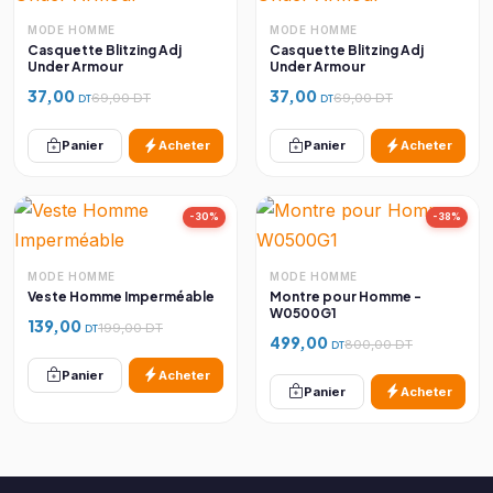
MODE HOMME
MODE HOMME
Casquette Blitzing Adj
Casquette Blitzing Adj
Under Armour
Under Armour
37,00
37,00
69,00 DT
69,00 DT
DT
DT
Panier
Acheter
Panier
Acheter
-30%
-38%
MODE HOMME
MODE HOMME
Veste Homme Imperméable
Montre pour Homme -
W0500G1
139,00
199,00 DT
DT
499,00
800,00 DT
DT
Panier
Acheter
Panier
Acheter