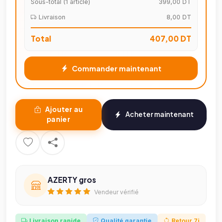
Sous-total (
1
article)
399,00 DT
Livraison
8,00 DT
Total
407,00 DT
Commander maintenant
Ajouter au
Acheter maintenant
panier
AZERTY gros
Vendeur vérifié
Livraison rapide
Qualité garantie
Retour 7j