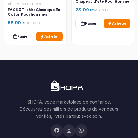
Chapeau d'été Pour Homme
VÊTEMENTS HOMME
23,00
PACK 3 T-shirt Classique En
45,00 DT
DT
Coton Pour hommes
59,00
90,00 DT
Panier
Acheter
DT
Panier
Acheter
SHOPA, votre marketplace de confiance.
Découvrez des milliers de produits de vendeurs
vérifiés, livrés partout avec soin.