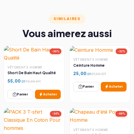
SIMILAIRES
Vous aimerez aussi
-30%
-32%
VÊTEMENTS HOMME
Ceinture Homme
VÊTEMENTS HOMME
25,00
Short De Bain Haut Qualité
37,00 DT
DT
55,00
79,00 DT
DT
Panier
Acheter
Panier
Acheter
-34%
-49%
VÊTEMENTS HOMME